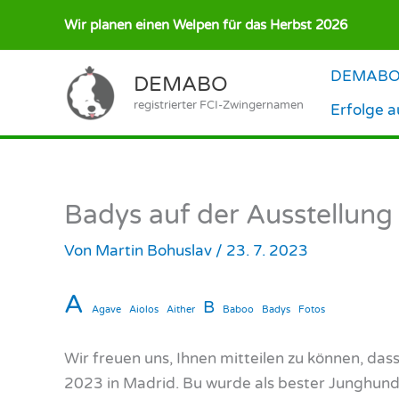
Zum
Wir planen einen Welpen für das Herbst 2026
Inhalt
springen
DEMABO –
DEMABO
registrierter FCI-Zwingernamen
Erfolge 
Badys auf der Ausstellung
Von
Martin Bohuslav
/
23. 7. 2023
A
B
Agave
Aiolos
Aither
Baboo
Badys
Fotos
Wir freuen uns, Ihnen mitteilen zu können, da
2023 in Madrid. Bu wurde als bester Junghund