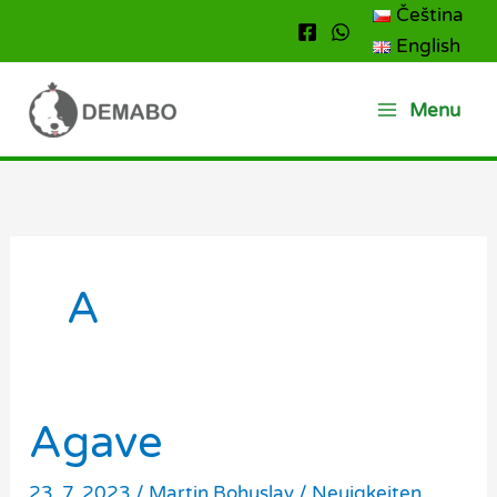
Zum
Čeština
Inhalt
English
springen
Menu
A
Agave
23. 7. 2023
/
Martin Bohuslav
/
Neuigkeiten