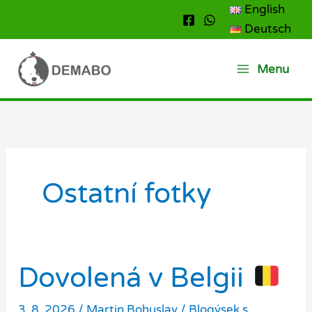
Přeskočit
English
na
Deutsch
obsah
Menu
Ostatní fotky
Dovolená v Belgii
3. 8. 2026
/
Martin Bohuslav
/
Blogýsek s