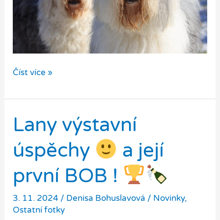
Číst více »
Holky
zimu
Lany výstavní
a
sníh
úspěchy
a její
milují
první BOB !
3. 11. 2024
/
Denisa Bohuslavová
/
Novinky
,
Ostatní fotky