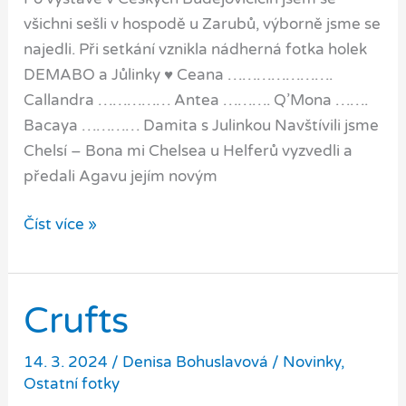
všichni sešli v hospodě u Zarubů, výborně jsme se
najedli. Při setkání vznikla nádherná fotka holek
DEMABO a Jůlinky ♥️ Ceana ………………….
Callandra …………… Antea ………. Q’Mona …….
Bacaya ………… Damita s Julinkou Navštívili jsme
Chelsí – Bona mi Chelsea u Helferů vyzvedli a
předali Agavu jejím novým
♥️
Číst více »
Holky
DEMABO
Crufts
♥️
14. 3. 2024
/
Denisa Bohuslavová
/
Novinky
,
Ostatní fotky