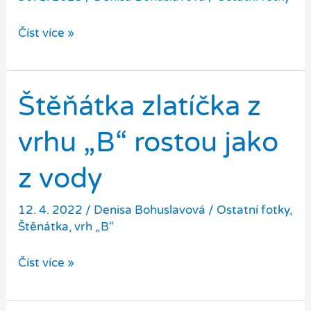
Antea
Číst více »
DEMABO
–
fotky
Štěňátka zlatíčka z
z
výstav
vrhu „B“ rostou jako
:-)
z vody
12. 4. 2022
/
Denisa Bohuslavová
/
Ostatní fotky
,
Štěnátka
,
vrh „B“
Štěňátka
Číst více »
zlatíčka
z