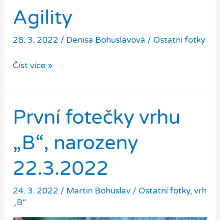
vrhu
Agility
„B“
rostou
28. 3. 2022
/
Denisa Bohuslavová
/
Ostatní fotky
jako
z
Agility
Číst více »
vody
První fotečky vrhu
„B“, narozeny
22.3.2022
24. 3. 2022
/
Martin Bohuslav
/
Ostatní fotky
,
vrh
„B“