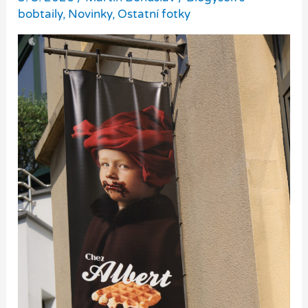
bobtaily
,
Novinky
,
Ostatní fotky