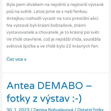
Byla jsem divákem na největší a nejstarší výstavě
psů na světě. Letos jsme se s naší fenkou
Antejkou rozhodli vyrazit na tuto prestižní akci.
Na výstavě byli krásní bobtailové, známí
vystavovatelé a chovatelé, je to krásný psí svět.
Ve třídě otevřené, což je nejtěžší třída, soutěžila
světová špička a ve třídě bylo 22 krásných fen.
Crufts
Číst více »
Antea DEMABO –
fotky z výstav :-)
30. 1. 2023
/
Denisa Bohuslavová
/
Ostatní fotky