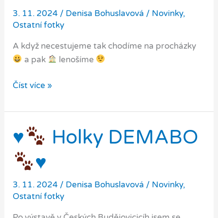
BOB
3. 11. 2024
/
Denisa Bohuslavová
/
Novinky
,
!
Ostatní fotky
A když necestujeme tak chodíme na procházky
a pak
lenošíme
Doma
Číst více »
je
taky
dobře
♥️
Holky DEMABO
♥️
3. 11. 2024
/
Denisa Bohuslavová
/
Novinky
,
Ostatní fotky
Po výstavě v Českých Budějovicicíh jsem se