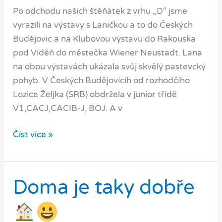
Po odchodu našich štěňátek z vrhu „D“ jsme
vyrazili na výstavy s Laničkou a to do Českých
Budějovic a na Klubovou výstavu do Rakouska
pod Víděň do městečka Wiener Neustadt. Lana
na obou výstavách ukázala svůj skvělý pastevcký
pohyb. V Českých Budějovícíh od rozhodčího
Lozice Željka (SRB) obdržela v junior třídě
V1,CACJ,CACIB-J, BOJ. A v
Lany
Číst více »
výstavní
úspěchy
Doma je taky dobře
a
její
první