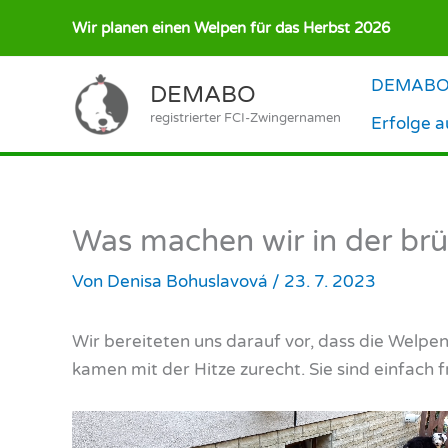
Zum
Wir planen einen Welpen für das Herbst 2026
Inhalt
springen
DEMABO –
DEMABO
registrierter FCI-Zwingernamen
Erfolge 
Was machen wir in der brü
Von
Denisa Bohuslavová
/
23. 7. 2023
Wir bereiteten uns darauf vor, dass die Welp
kamen mit der Hitze zurecht. Sie sind einfac