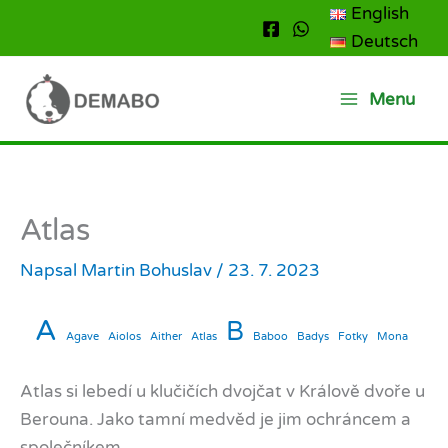
Přeskočit
English
na
Deutsch
obsah
Menu
Atlas
Napsal
Martin Bohuslav
/
23. 7. 2023
A
B
Agave
Aiolos
Aither
Atlas
Baboo
Badys
Fotky
Mona
Atlas si lebedí u klučičích dvojčat v Králově dvoře u
Berouna. Jako tamní medvěd je jim ochráncem a
společníkem.