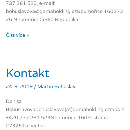
737 281 523, e-mail:
bohuslavova@gamaholding.czNeuměřice 160273
26 NeuměřiceČeská Republika
Kde
Číst více »
jsme
Kontakt
24. 9. 2019
/
Martin Bohuslav
Denisa
Bohuslavovábohuslavova(at)gamaholding.czmobil:
+420 737 281 523Neuměřice 160Postamt
27326Tschechei