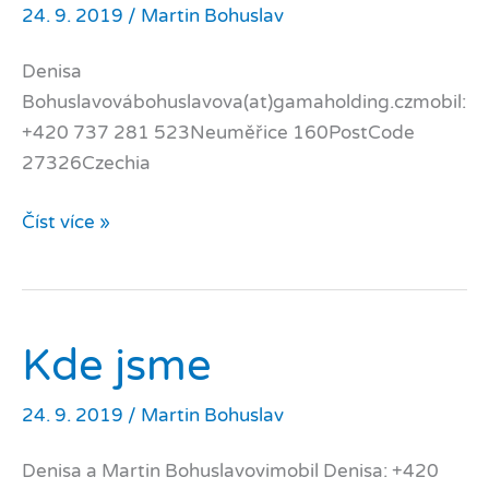
24. 9. 2019
/
Martin Bohuslav
Denisa
Bohuslavovábohuslavova(at)gamaholding.czmobil:
+420 737 281 523Neuměřice 160PostCode
27326Czechia
Location
Číst více »
address
Kde jsme
24. 9. 2019
/
Martin Bohuslav
Denisa a Martin Bohuslavovimobil Denisa: +420