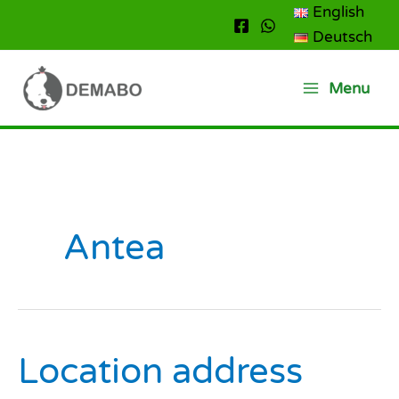
Přeskočit
English
na
Deutsch
obsah
Menu
Antea
Location address